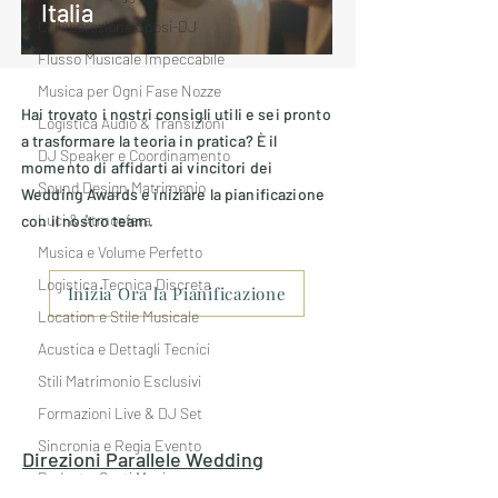
Italia
Collaborazione Sposi-DJ
Flusso Musicale Impeccabile
Musica per Ogni Fase Nozze
Hai trovato i nostri consigli utili e sei pronto
Logistica Audio & Transizioni
a trasformare la teoria in pratica? È il
DJ Speaker e Coordinamento
momento di affidarti ai vincitori dei
Sound Design Matrimonio
Wedding Awards e iniziare la pianificazione
Luci & Atmosfera
con il nostro team.
Musica e Volume Perfetto
Logistica Tecnica Discreta
Inizia Ora la Pianificazione
Location e Stile Musicale
Acustica e Dettagli Tecnici
Stili Matrimonio Esclusivi
Formazioni Live & DJ Set
Sincronia e Regia Evento
Direzioni Parallele
Wedding
Budget e Costi Musica
Entertainment
Matrimonio