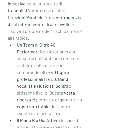
Inclusive
 sono una scelta di 
tranquillità
, prima che di stile.
Direzioni Parallele
 è una 
vera agenzia 
di intrattenimento di alto livello
 e 
risolve il problema del "rischio umano" 
alla radice:
Un Team di Oltre 40 
Performer:
 Non lavoriamo con 
singoli artisti. Abbiamo un team 
stabile e collaudato che 
comprende 
oltre 40 figure 
professionali tra DJ, Band, 
Vocalist e Musicisti Solisti
 di 
altissimo livello. Questa 
vasta 
risorsa
 ci permette di garantire la 
copertura totale
 del vostro 
evento in ogni sua fase.
Il Piano B è Già Attivo:
 In caso di 
imprevisto grave – malattia, lutto, 