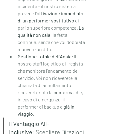
incidente – il nostro sistema 
prevede l'
attivazione immediata 
di un performer sostitutivo
 di 
pari o superiore competenza. 
La 
qualità non cala
; la festa 
continua, senza che voi dobbiate 
muovere un dito.
Gestione Totale dell'Ansia:
 Il 
nostro staff logistico è il regista 
che monitora l'andamento del 
servizio. Voi non riceverete la 
chiamata di annullamento; 
riceverete solo la 
conferma
 che, 
in caso di emergenza, il 
performer di backup è 
già in 
viaggio
.
Il Vantaggio All-
Inclusive:
 Scegliere Direzioni 