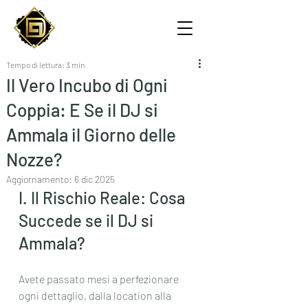
Tempo di lettura: 3 min
Il Vero Incubo di Ogni
Coppia: E Se il DJ si
Ammala il Giorno delle
Nozze?
Aggiornamento:
6 dic 2025
I. Il Rischio Reale: Cosa 
Succede se il DJ si 
Ammala?
Avete passato mesi a perfezionare 
ogni dettaglio, dalla location alla 