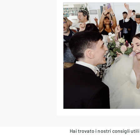
Errori Playlist Matrimonio
Collaborazione Sposi-DJ
Logistica Audio & Transizioni
Luci & Atmosfera
Musica
Location e Stile Musicale
Hai trovato i nostri consigli uti
Formazioni Live & DJ Set