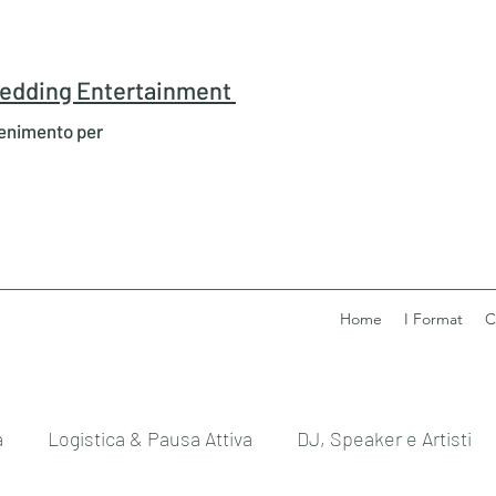
 Wedding Entertainment
tenimento per
Home
I Format
C
a
Logistica & Pausa Attiva
DJ, Speaker e Artisti