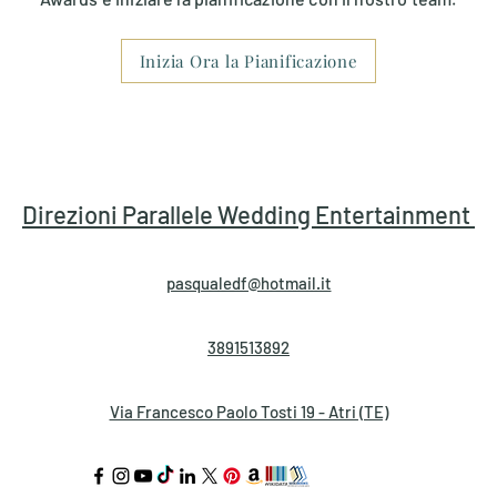
Inizia Ora la Pianificazione
to
Scalette & Tendenze
Pianificazione & Tempis
ca per la Cerimonia
Rito Religioso
Rito Civile
Direzioni Parallele
Wedding Entertainment
pasqualedf@hotmail.it
3891513892
Via Francesco Paolo Tosti 19 - Atri (TE)