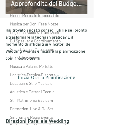
Approfondita del Budget
Collaborazione Sposi-DJ
per l'Eccellenza
Flusso Musicale Impeccabile
Musica per Ogni Fase Nozze
Hai trovato i nostri consigli utili e sei pronto
Logistica Audio & Transizioni
a trasformare la teoria in pratica? È il
DJ Speaker e Coordinamento
momento di affidarti ai vincitori dei
Sound Design Matrimonio
Wedding Awards e iniziare la pianificazione
Luci & Atmosfera
con il nostro team.
Musica e Volume Perfetto
Logistica Tecnica Discreta
Inizia Ora la Pianificazione
Location e Stile Musicale
Acustica e Dettagli Tecnici
Stili Matrimonio Esclusivi
Formazioni Live & DJ Set
Sincronia e Regia Evento
Direzioni Parallele
Wedding
Budget e Costi Musica Matrimonio
Entertainment