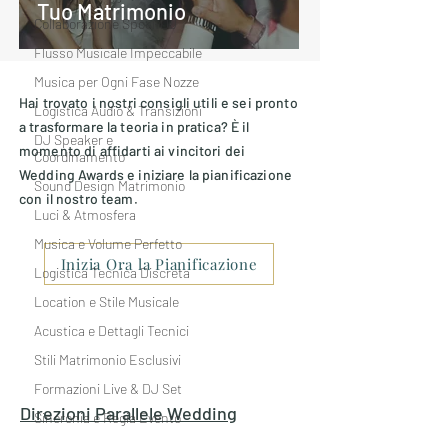
Tuo Matrimonio
Collaborazione Sposi-DJ
Flusso Musicale Impeccabile
Musica per Ogni Fase Nozze
Hai trovato i nostri consigli utili e sei pronto
Logistica Audio & Transizioni
a trasformare la teoria in pratica? È il
DJ Speaker e
momento di affidarti ai vincitori dei
Coordinamento
Wedding Awards e iniziare la pianificazione
Sound Design Matrimonio
con il nostro team.
Luci & Atmosfera
Musica e Volume Perfetto
Inizia Ora la Pianificazione
Logistica Tecnica Discreta
Location e Stile Musicale
Acustica e Dettagli Tecnici
Stili Matrimonio Esclusivi
Formazioni Live & DJ Set
Direzioni Parallele
Wedding
Sincronia e Regia Evento
Entertainment
Budget e Costi Musica