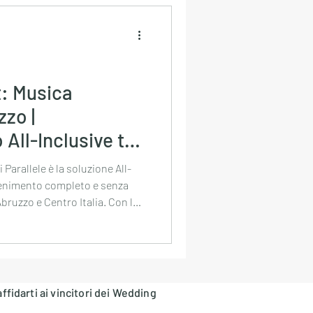
zionale
Nozze
t: Musica
zo |
rimonio
 All-Inclusive tra
nto
 Parallele è la soluzione All-
ttenimento completo e senza
bruzzo e Centro Italia. Con la
menti) e la garanzia "chiavi in
 emotivo che bilancia
n DJ-Party totale. È il format
etto per chi cerca qualità e
affidarti ai vincitori dei Wedding
rimonio