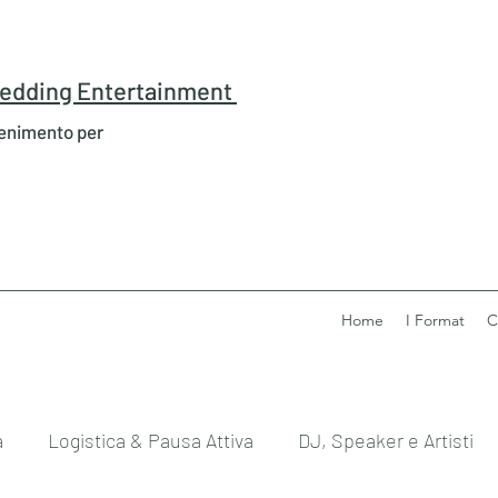
 Wedding Entertainment
tenimento per
Home
I Format
C
a
Logistica & Pausa Attiva
DJ, Speaker e Artisti