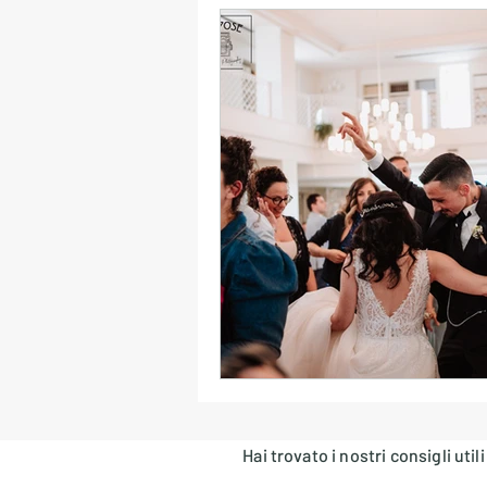
Errori Playlist Matrimonio
Collaborazione Sposi-DJ
Logistica Audio & Transizioni
Luci & Atmosfera
Musica
Location e Stile Musicale
Hai trovato i nostri consigli uti
Formazioni Live & DJ Set