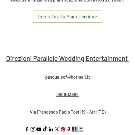
Inizia Ora la Pianificazione
to
Scalette & Tendenze
Pianificazione & Tempis
ca per la Cerimonia
Rito Religioso
Rito Civile
Direzioni Parallele
Wedding Entertainment
pasqualedf@hotmail.it
3891513892
Via Francesco Paolo Tosti 19 - Atri (TE)