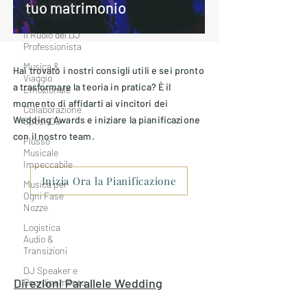
Errori Playlist
tuo matrimonio
Matrimonio
Il Ruolo del DJ
Professionista
Musica &
Hai trovato i nostri consigli utili e sei pronto
Viaggio
a trasformare la teoria in pratica? È il
Emozionale
momento di affidarti ai vincitori dei
Collaborazione
Wedding Awards e iniziare la pianificazione
Sposi-DJ
con il nostro team.
Flusso
Musicale
Impeccabile
Inizia Ora la Pianificazione
Musica per
Ogni Fase
Nozze
Logistica
Audio &
Transizioni
DJ Speaker e
Direzioni Parallele
Wedding
Coordinamento
Entertainment
Sound Design