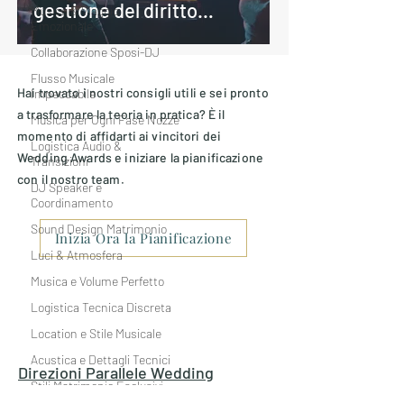
gestione del diritto
Musica & Viaggio
Emozionale
d'autore
Collaborazione Sposi-DJ
Flusso Musicale
Hai trovato i nostri consigli utili e sei pronto
Impeccabile
a trasformare la teoria in pratica? È il
Musica per Ogni Fase Nozze
momento di affidarti ai vincitori dei
Logistica Audio &
Wedding Awards e iniziare la pianificazione
Transizioni
con il nostro team.
DJ Speaker e
Coordinamento
Sound Design Matrimonio
Inizia Ora la Pianificazione
Luci & Atmosfera
Musica e Volume Perfetto
Logistica Tecnica Discreta
Location e Stile Musicale
Acustica e Dettagli Tecnici
Direzioni Parallele
Wedding
Stili Matrimonio Esclusivi
Entertainment