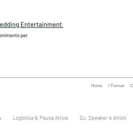
 Wedding Entertainment
tenimento per
Home
I Format
C
a
Logistica & Pausa Attiva
DJ, Speaker e Artisti