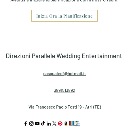
Inizia Ora la Pianificazione
to
Scalette & Tendenze
Pianificazione & Tempis
ca per la Cerimonia
Rito Religioso
Rito Civile
Direzioni Parallele
Wedding Entertainment
pasqualedf@hotmail.it
3891513892
Via Francesco Paolo Tosti 19 - Atri (TE)