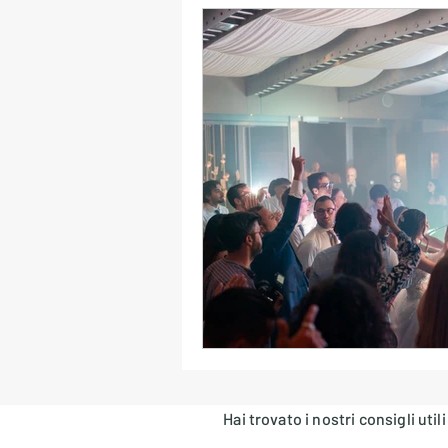
Errori Playlist Matrimonio
Collaborazione Sposi-DJ
Logistica Audio & Transizioni
Luci & Atmosfera
Musica
Location e Stile Musicale
Hai trovato i nostri consigli uti
Formazioni Live & DJ Set