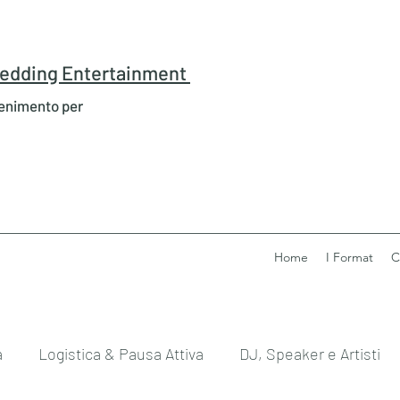
 Wedding Entertainment
tenimento per
Home
I Format
C
a
Logistica & Pausa Attiva
DJ, Speaker e Artisti