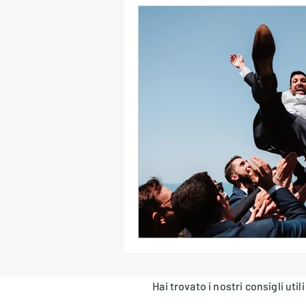
Errori Playlist Matrimonio
Collaborazione Sposi-DJ
Logistica Audio & Transizioni
Luci & Atmosfera
Musica
Location e Stile Musicale
Hai trovato i nostri consigli uti
Formazioni Live & DJ Set