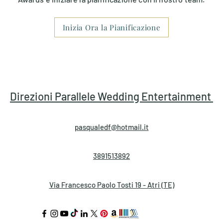
Inizia Ora la Pianificazione
to
Scalette & Tendenze
Pianificazione & Tempis
ca per la Cerimonia
Rito Religioso
Rito Civile
Direzioni Parallele
Wedding Entertainment
pasqualedf@hotmail.it
3891513892
Via Francesco Paolo Tosti 19 - Atri (TE)