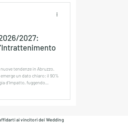
zionale
Nozze
2026/2027:
l’Intrattenimento
rimonio
 nuove tendenze in Abruzzo.
, emerge un dato chiaro: il 90%
egia d'Impatto, fuggendo
inano i medley anni '90/2000 e
e esplode già tra i tavoli. Tra
scesa, il matrimonio si evolve
splosiva e senza compromessi.
 visione in una realtà
affidarti ai vincitori dei Wedding
rimonio