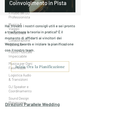
Errori Playlist
Coinvolgimento in Pista
Matrimonio
Il Ruolo del DJ
Professionista
Musica &
Hai trovato i nostri consigli utili e sei pronto
Viaggio
a trasformare la teoria in pratica? È il
Emozionale
momento di affidarti ai vincitori dei
Collaborazione
Wedding Awards e iniziare la pianificazione
Sposi-DJ
con il nostro team.
Flusso Musicale
Impeccabile
Musica per Ogni
Inizia Ora la Pianificazione
Fase Nozze
Logistica Audio
& Transizioni
DJ Speaker e
Coordinamento
Sound Design
Matrimonio
Direzioni Parallele
Wedding
Entertainment
Luci &